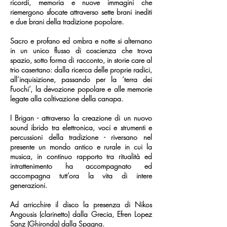
ricordi, memoria e nuove immagini che
riemergono sfocate attraverso sette brani inediti
e due brani della tradizione popolare.
Sacro e profano ed ombra e notte si alternano
in un unico flusso di coscienza che trova
spazio, sotto forma di racconto, in storie care al
trio casertano: dalla ricerca delle proprie radici,
all’inquisizione, passando per la ‘terra dei
Fuochi’, la devozione popolare e alle memorie
legate alla coltivazione della canapa.
I Brigan - attraverso la creazione di un nuovo
sound ibrido tra elettronica, voci e strumenti e
percussioni della tradizione - riversano nel
presente un mondo antico e rurale in cui la
musica, in continuo rapporto tra ritualità ed
intrattenimento ha accompagnato ed
accompagna tutt’ora la vita di intere
generazioni.
Ad arricchire il disco la presenza di Nikos
Angousis (clarinetto) dalla Grecia, Efren Lopez
Sanz (Ghironda) dalla Spagna.